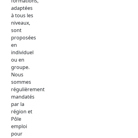
formations,
adaptées
à tous les
niveaux,
sont
proposées
en
individuel
ou en
groupe.
Nous
sommes
régulièrement
mandatés
par la
région et
Pôle
emploi
pour