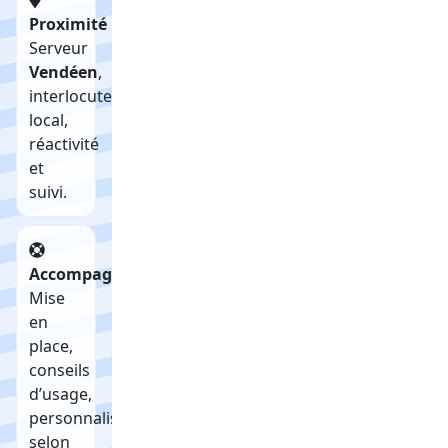
Proximité
Serveur
Vendéen
,
interlocuteur
local,
réactivité
et
suivi.
Accompagnement
Mise
en
place,
conseils
d’usage,
personnalisation
selon