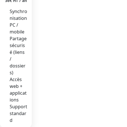
36€ HT / an
Synchro
nisation
PC /
mobile
Partage
sécuris
é (liens
/
dossier
s)
Accès
web +
applicat
ions
Support
standar
d