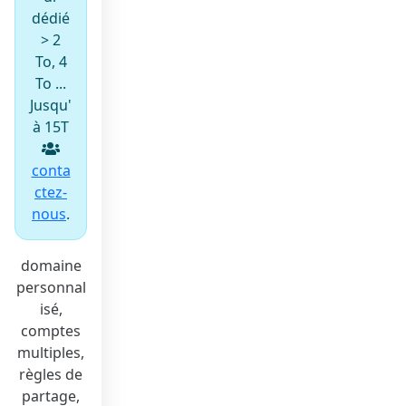
dédié
> 2
To, 4
To ...
Jusqu'
à 15T
conta
ctez-
nous
.
domaine
personnal
isé,
comptes
multiples,
règles de
partage,