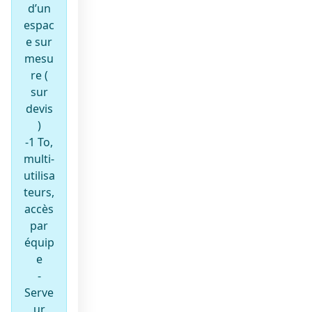
d’un
espac
e sur
mesu
re (
sur
devis
)
-1 To,
multi-
utilisa
teurs,
accès
par
équip
e
-
Serve
ur