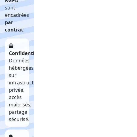
RGPD
sont
encadrées
par
contrat
.
Confidentialité
Données
hébergées
sur
infrastructure
privée,
accès
maîtrisés,
partage
sécurisé.