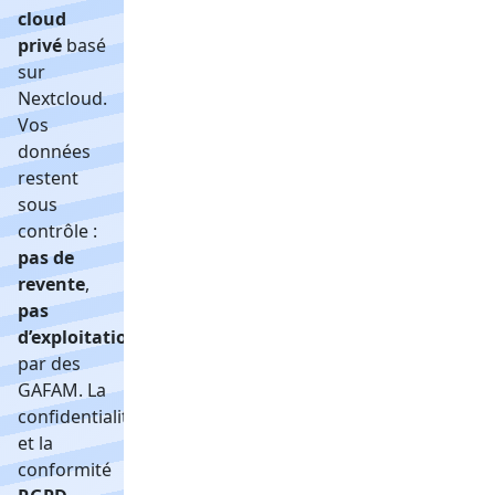
cloud
privé
basé
sur
Nextcloud.
Vos
données
restent
sous
contrôle :
pas de
revente
,
pas
d’exploitation
par des
GAFAM. La
confidentialité
et la
conformité